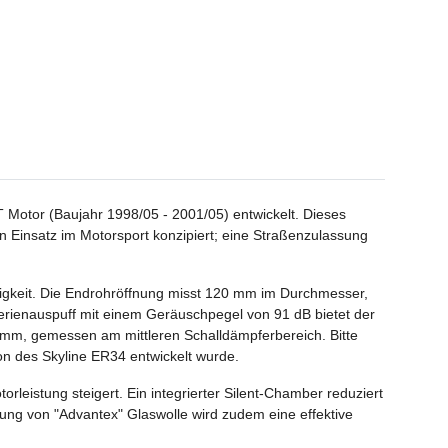
Motor (Baujahr 1998/05 - 2001/05) entwickelt. Dieses
 Einsatz im Motorsport konzipiert; eine Straßenzulassung
digkeit. Die Endrohröffnung misst 120 mm im Durchmesser,
erienauspuff mit einem Geräuschpegel von 91 dB bietet der
0 mm, gemessen am mittleren Schalldämpferbereich. Bitte
ion des Skyline ER34 entwickelt wurde.
leistung steigert. Ein integrierter Silent-Chamber reduziert
ng von "Advantex" Glaswolle wird zudem eine effektive