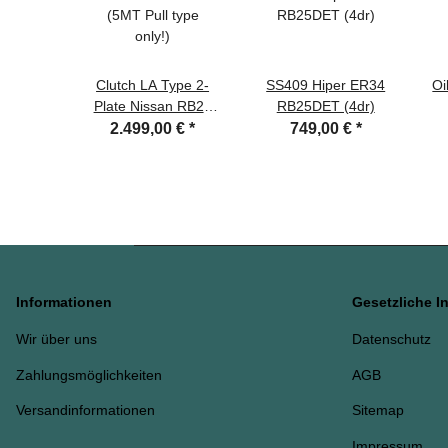
Clutch LA Type 2-
SS409 Hiper ER34
Oi
Plate Nissan RB2#
RB25DET (4dr)
(5MT Pull type only!)
2.499,00 €
*
749,00 €
*
Informationen
Gesetzliche I
Wir über uns
Datenschutz
Zahlungsmöglichkeiten
AGB
Versandinformationen
Sitemap
Impressum