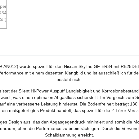
9-AN012) wurde speziell für den Nissan Skyline GF-ER34 mit RB25DET 
rformance mit einem dezenten Klangbild und ist ausschließlich für den
besteht nicht.
istet der Silent Hi-Power Auspuff Langlebigkeit und Korrosionsbestän
st, was einen optimalen Abgasfluss sicherstellt. Im Vergleich zum S
auf eine verbesserte Leistung hindeutet. Die Bodenfreiheit beträgt 13
 ein maßgefertigtes Produkt handelt, das speziell für die 2-Türer-Vers
niges Design aus, das den Abgasgegendruck minimiert und somit die Motor
raum, ohne die Performance zu beeinträchtigen. Durch die Verwendu
Schalldämmung erreicht.