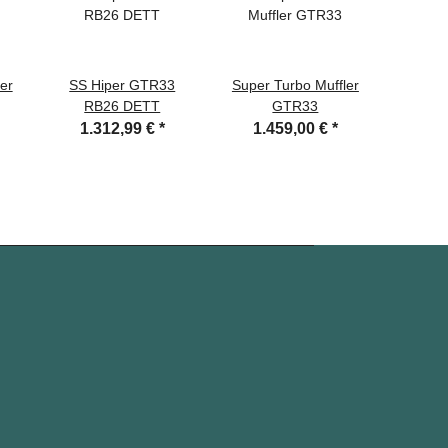
er
SS Hiper GTR33
Super Turbo Muffler
Step 
RB26 DETT
GTR33
2
1.312,99 €
*
1.459,00 €
*
5.