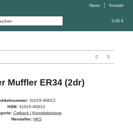
News
Kontakt
ühler
Leistungsupgrade
Universal
0,00 €
r Muffler ER34 (2dr)
rtikelnummer:
31019-AN012
HAN:
31019-AN012
gorie:
Catback / Komplettanlage
Hersteller:
HKS