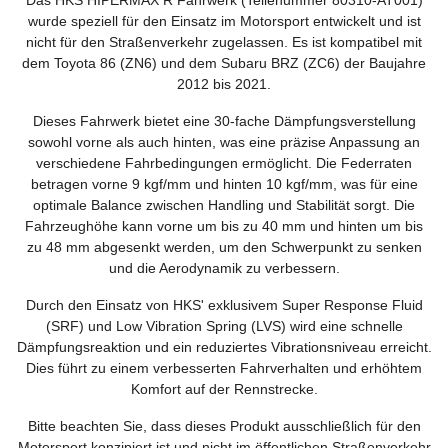
wurde speziell für den Einsatz im Motorsport entwickelt und ist
nicht für den Straßenverkehr zugelassen. Es ist kompatibel mit
dem Toyota 86 (ZN6) und dem Subaru BRZ (ZC6) der Baujahre
2012 bis 2021.
Dieses Fahrwerk bietet eine 30-fache Dämpfungsverstellung
sowohl vorne als auch hinten, was eine präzise Anpassung an
verschiedene Fahrbedingungen ermöglicht. Die Federraten
betragen vorne 9 kgf/mm und hinten 10 kgf/mm, was für eine
optimale Balance zwischen Handling und Stabilität sorgt. Die
Fahrzeughöhe kann vorne um bis zu 40 mm und hinten um bis
zu 48 mm abgesenkt werden, um den Schwerpunkt zu senken
und die Aerodynamik zu verbessern.
Durch den Einsatz von HKS' exklusivem Super Response Fluid
(SRF) und Low Vibration Spring (LVS) wird eine schnelle
Dämpfungsreaktion und ein reduziertes Vibrationsniveau erreicht.
Dies führt zu einem verbesserten Fahrverhalten und erhöhtem
Komfort auf der Rennstrecke.
Bitte beachten Sie, dass dieses Produkt ausschließlich für den
Motorsport konzipiert ist und nicht im öffentlichen Straßenverkehr