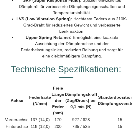
SRF (Super Response Fluid):
Speziell entwickeltes
Dämpferöl für verbesserte Dämpfungseigenschaften und
Temperaturstabilität.
LVS (Low Vibration Spring):
Hochfeste Federn aus 210K-
Grad-Draht für reduziertes Gewicht und verbesserte
Lenkreaktion.
Upper Spring Retainer:
Ermöglicht eine koaxiale
Ausrichtung der Dämpferachse und der
Federbelastungslinien, reduziert Reibung und sorgt für
eine gleichmäßigere Dämpfung.
Technische Spezifikationen:
Freie
Länge
Dämpfungskraft
Federhärte
Standardpositio
Achse
der
(Zug/Druck) bei
(N/mm)
Dämpfungsverste
Feder
0,1 m/s (N)
(mm)
Vorderachse
137 (14,0)
170
927 / 623
15
Hinterachse
118 (12,0)
200
785 / 525
15