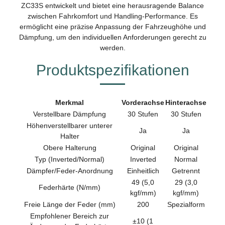
ZC33S entwickelt und bietet eine herausragende Balance
zwischen Fahrkomfort und Handling-Performance. Es
ermöglicht eine präzise Anpassung der Fahrzeughöhe und
Dämpfung, um den individuellen Anforderungen gerecht zu
werden.
Produktspezifikationen
Merkmal
Vorderachse
Hinterachse
Verstellbare Dämpfung
30 Stufen
30 Stufen
Höhenverstellbarer unterer
Ja
Ja
Halter
Obere Halterung
Original
Original
Typ (Inverted/Normal)
Inverted
Normal
Dämpfer/Feder-Anordnung
Einheitlich
Getrennt
49 (5,0
29 (3,0
Federhärte (N/mm)
kgf/mm)
kgf/mm)
Freie Länge der Feder (mm)
200
Spezialform
Empfohlener Bereich zur
±10 (1