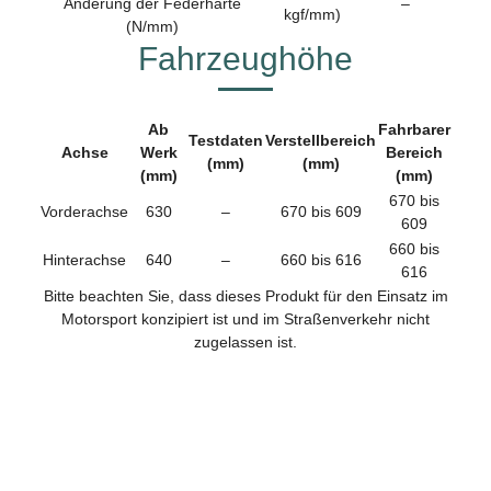
Änderung der Federhärte
–
kgf/mm)
(N/mm)
Fahrzeughöhe
Ab
Fahrbarer
Testdaten
Verstellbereich
Achse
Werk
Bereich
(mm)
(mm)
(mm)
(mm)
670 bis
Vorderachse
630
–
670 bis 609
609
660 bis
Hinterachse
640
–
660 bis 616
616
Bitte beachten Sie, dass dieses Produkt für den Einsatz im
Motorsport konzipiert ist und im Straßenverkehr nicht
zugelassen ist.