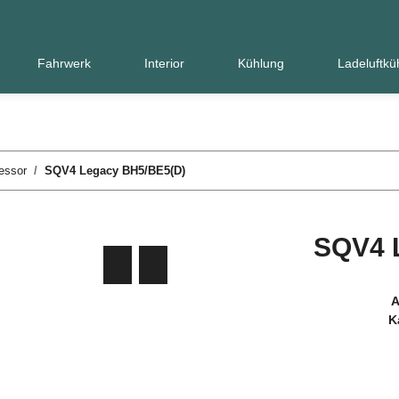
Fahrwerk
Interior
Kühlung
Ladeluftkü
essor
SQV4 Legacy BH5/BE5(D)
SQV4 
A
K