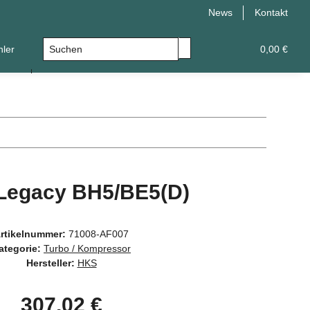
News
Kontakt
hler
Leistungsupgrade
Universal
0,00 €
Legacy BH5/BE5(D)
rtikelnummer:
71008-AF007
ategorie:
Turbo / Kompressor
Hersteller:
HKS
307,02 €