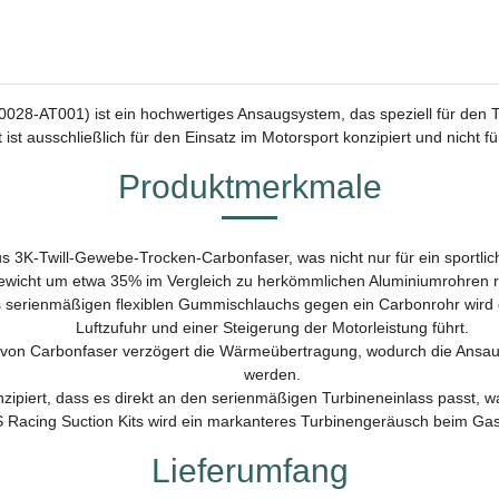
0028-AT001) ist ein hochwertiges Ansaugsystem, das speziell für den 
 ist ausschließlich für den Einsatz im Motorsport konzipiert und nicht
Produktmerkmale
 3K-Twill-Gewebe-Trocken-Carbonfaser, was nicht nur für ein sportlic
wicht um etwa 35% im Vergleich zu herkömmlichen Aluminiumrohren r
serienmäßigen flexiblen Gummischlauchs gegen ein Carbonrohr wird de
Luftzufuhr und einer Steigerung der Motorleistung führt.
on Carbonfaser verzögert die Wärmeübertragung, wodurch die Ansaug
werden.
nzipiert, dass es direkt an den serienmäßigen Turbineneinlass passt, wa
acing Suction Kits wird ein markanteres Turbinengeräusch beim Gasw
Lieferumfang