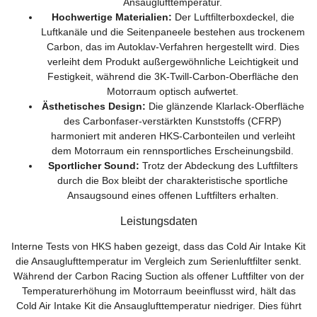
Ansauglufttemperatur.
Hochwertige Materialien:
Der Luftfilterboxdeckel, die
Luftkanäle und die Seitenpaneele bestehen aus trockenem
Carbon, das im Autoklav-Verfahren hergestellt wird. Dies
verleiht dem Produkt außergewöhnliche Leichtigkeit und
Festigkeit, während die 3K-Twill-Carbon-Oberfläche den
Motorraum optisch aufwertet.
Ästhetisches Design:
Die glänzende Klarlack-Oberfläche
des Carbonfaser-verstärkten Kunststoffs (CFRP)
harmoniert mit anderen HKS-Carbonteilen und verleiht
dem Motorraum ein rennsportliches Erscheinungsbild.
Sportlicher Sound:
Trotz der Abdeckung des Luftfilters
durch die Box bleibt der charakteristische sportliche
Ansaugsound eines offenen Luftfilters erhalten.
Leistungsdaten
Interne Tests von HKS haben gezeigt, dass das Cold Air Intake Kit
die Ansauglufttemperatur im Vergleich zum Serienluftfilter senkt.
Während der Carbon Racing Suction als offener Luftfilter von der
Temperaturerhöhung im Motorraum beeinflusst wird, hält das
Cold Air Intake Kit die Ansauglufttemperatur niedriger. Dies führt