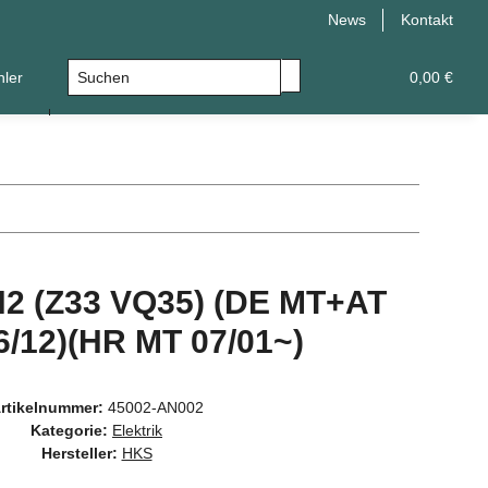
News
Kontakt
hler
Leistungsupgrade
Universal
0,00 €
2 (Z33 VQ35) (DE MT+AT
6/12)(HR MT 07/01~)
rtikelnummer:
45002-AN002
Kategorie:
Elektrik
Hersteller:
HKS