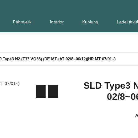
Fahrwerk
Interior
Kühlung
Ladeluftkü
 Type3 N2 (Z33 VQ35) (DE MT+AT 02/8~06/12)(HR MT 07/01~)
SLD Type3 N
02/8~0
A