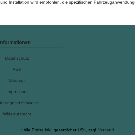
ät und Installation wird empfohlen, die spezifischen Fahrzeuganwendung
Informationen
Datenschutz
AGB
Sitemap
Impressum
tteriegesetzhinweise
Widerrufsrecht
* Alle Preise inkl. gesetzlicher USt., zzgl.
Versand