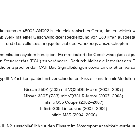
tikelnummer 45002-AN002 ist ein elektronisches Gerät, das entwickelt
b Werk mit einer Geschwindigkeitsbegrenzung von 180 km/h ausgestat
und das volle Leistungspotenzial des Fahrzeugs auszuschöpfen.
munikationssystem konzipiert. Es manipuliert die Geschwindigkeitssi
Steuergeräts (ECU) zu verändern. Dadurch bleibt die Integrität des ECU
 die entsprechenden CAN-Bus-Signalleitungen sowie an die Stromvers
p III N2 ist kompatibel mit verschiedenen Nissan- und Infiniti-Modellen
Nissan 350Z (Z33) mit VQ35DE-Motor (2003–2007)
Nissan 350Z (Z33) mit VQ35HR-Motor (2007–2008)
Infiniti G35 Coupé (2002–2007)
Infiniti G35 Limousine (2002–2006)
Infiniti M35 (2004–2006)
III N2 ausschließlich für den Einsatz im Motorsport entwickelt wurde u