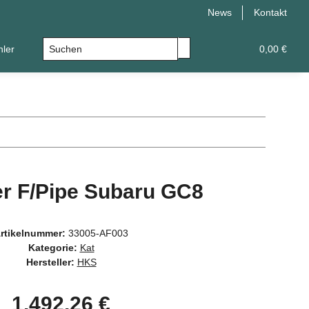
News
Kontakt
hler
Leistungsupgrade
Universal
0,00 €
er F/Pipe Subaru GC8
rtikelnummer:
33005-AF003
Kategorie:
Kat
Hersteller:
HKS
1.492,26 €