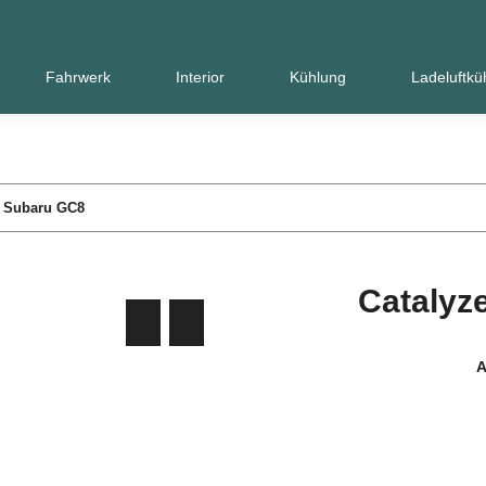
Fahrwerk
Interior
Kühlung
Ladeluftkü
e Subaru GC8
Catalyz
A