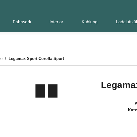
Fahrwerk
Interior
Kühlung
Ladeluftkü
ge
Legamax Sport Corolla Sport
Legamax
A
Kate