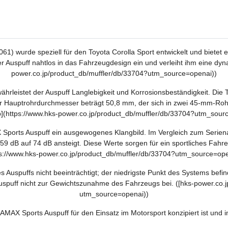
wurde speziell für den Toyota Corolla Sport entwickelt und bietet 
r Auspuff nahtlos in das Fahrzeugdesign ein und verleiht ihm eine dyn
power.co.jp/product_db/muffler/db/33704?utm_source=openai))
ährleistet der Auspuff Langlebigkeit und Korrosionsbeständigkeit. Di
 Hauptrohrdurchmesser beträgt 50,8 mm, der sich in zwei 45-mm-Rohre a
p](https://www.hks-power.co.jp/product_db/muffler/db/33704?utm_sour
Sports Auspuff ein ausgewogenes Klangbild. Im Vergleich zum Seriena
59 dB auf 74 dB ansteigt. Diese Werte sorgen für ein sportliches Fahre
ps://www.hks-power.co.jp/product_db/muffler/db/33704?utm_source=ope
es Auspuffs nicht beeinträchtigt; der niedrigste Punkt des Systems b
uspuff nicht zur Gewichtszunahme des Fahrzeugs bei. ([hks-power.co.j
utm_source=openai))
MAX Sports Auspuff für den Einsatz im Motorsport konzipiert ist und i