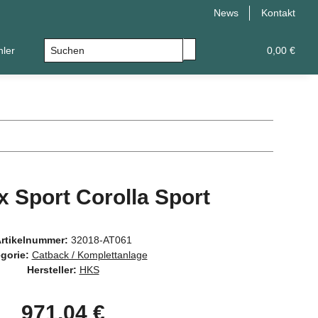
News
Kontakt
hler
Leistungsupgrade
Universal
0,00 €
 Sport Corolla Sport
rtikelnummer:
32018-AT061
gorie:
Catback / Komplettanlage
Hersteller:
HKS
971,04 €