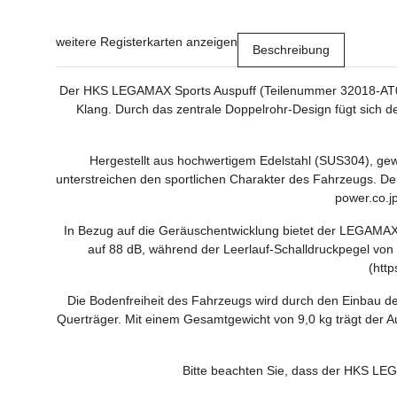
weitere Registerkarten anzeigen
Beschreibung
Der HKS LEGAMAX Sports Auspuff (Teilenummer 32018-AT061) 
Klang. Durch das zentrale Doppelrohr-Design fügt sich de
Hergestellt aus hochwertigem Edelstahl (SUS304), gew
unterstreichen den sportlichen Charakter des Fahrzeugs. Der
power.co.j
In Bezug auf die Geräuschentwicklung bietet der LEGAMAX 
auf 88 dB, während der Leerlauf-Schalldruckpegel von 
(htt
Die Bodenfreiheit des Fahrzeugs wird durch den Einbau d
Querträger. Mit einem Gesamtgewicht von 9,0 kg trägt der A
Bitte beachten Sie, dass der HKS LEGA