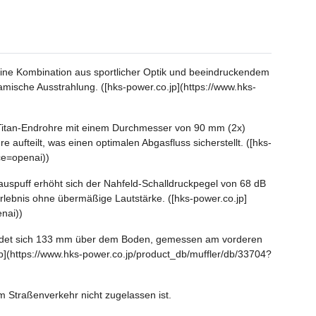
eine Kombination aus sportlicher Optik und beeindruckendem
amische Ausstrahlung. ([hks-power.co.jp](https://www.hks-
e Titan-Endrohre mit einem Durchmesser von 90 mm (2x)
ufteilt, was einen optimalen Abgasfluss sicherstellt. ([hks-
ce=openai))
uspuff erhöht sich der Nahfeld-Schalldruckpegel von 68 dB
rlebnis ohne übermäßige Lautstärke. ([hks-power.co.jp]
nai))
efindet sich 133 mm über dem Boden, gemessen am vorderen
p](https://www.hks-power.co.jp/product_db/muffler/db/33704?
m Straßenverkehr nicht zugelassen ist.