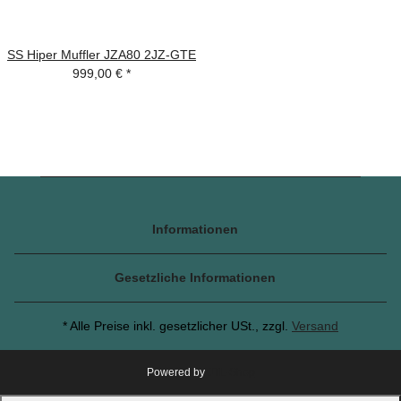
SS Hiper Muffler JZA80 2JZ-GTE
999,00 €
*
Informationen
Gesetzliche Informationen
* Alle Preise inkl. gesetzlicher USt., zzgl.
Versand
Powered by
JTL-Shop