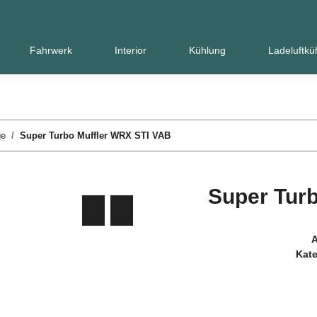
Fahrwerk
Interior
Kühlung
Ladeluftkü
ge
Super Turbo Muffler WRX STI VAB
Super Tur
A
Kate