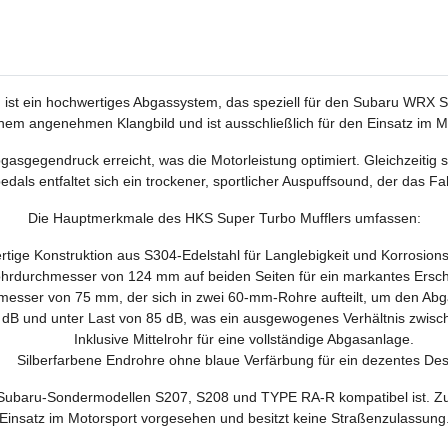
ist ein hochwertiges Abgassystem, das speziell für den Subaru WRX S
em angenehmen Klangbild und ist ausschließlich für den Einsatz im Mot
gasgegendruck erreicht, was die Motorleistung optimiert. Gleichzeitig 
dals entfaltet sich ein trockener, sportlicher Auspuffsound, der das Fah
Die Hauptmerkmale des HKS Super Turbo Mufflers umfassen:
tige Konstruktion aus S304-Edelstahl für Langlebigkeit und Korrosions
hrdurchmesser von 124 mm auf beiden Seiten für ein markantes Ersch
esser von 75 mm, der sich in zwei 60-mm-Rohre aufteilt, um den Abg
dB und unter Last von 85 dB, was ein ausgewogenes Verhältnis zwisch
Inklusive Mittelrohr für eine vollständige Abgasanlage.
Silberfarbene Endrohre ohne blaue Verfärbung für ein dezentes Des
n Subaru-Sondermodellen S207, S208 und TYPE RA-R kompatibel ist. Zud
Einsatz im Motorsport vorgesehen und besitzt keine Straßenzulassung