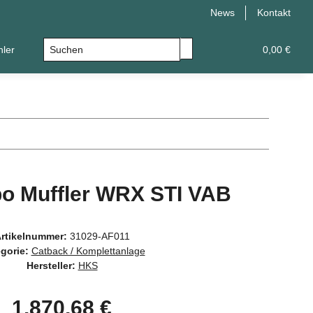
News
Kontakt
hler
Leistungsupgrade
Universal
0,00 €
bo Muffler WRX STI VAB
rtikelnummer:
31029-AF011
gorie:
Catback / Komplettanlage
Hersteller:
HKS
1.870,68 €