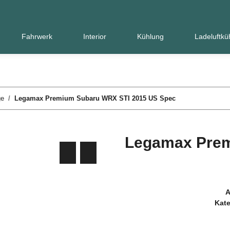
Fahrwerk
Interior
Kühlung
Ladeluftkü
ge
Legamax Premium Subaru WRX STI 2015 US Spec
Legamax Prem
A
Kate