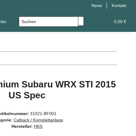
News
Kontakt
hler
Leistungsupgrade
Universal
0,00 €
ium Subaru WRX STI 2015
US Spec
rtikelnummer:
31021-BF001
gorie:
Catback / Komplettanlage
Hersteller:
HKS