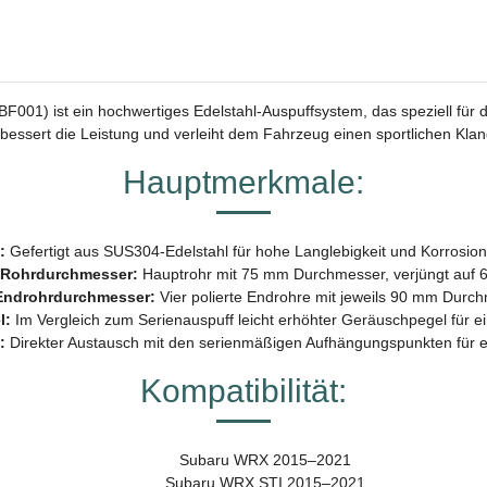
01) ist ein hochwertiges Edelstahl-Auspuffsystem, das speziell fü
bessert die Leistung und verleiht dem Fahrzeug einen sportlichen Klang
Hauptmerkmale:
:
Gefertigt aus SUS304-Edelstahl für hohe Langlebigkeit und Korrosion
Rohrdurchmesser:
Hauptrohr mit 75 mm Durchmesser, verjüngt auf 
Endrohrdurchmesser:
Vier polierte Endrohre mit jeweils 90 mm Durc
l:
Im Vergleich zum Serienauspuff leicht erhöhter Geräuschpegel für ei
:
Direkter Austausch mit den serienmäßigen Aufhängungspunkten für ein
Kompatibilität:
Subaru WRX 2015–2021
Subaru WRX STI 2015–2021