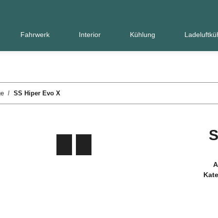
Fahrwerk
Interior
Kühlung
Ladeluftkü
ge
SS Hiper Evo X
S
A
Kate