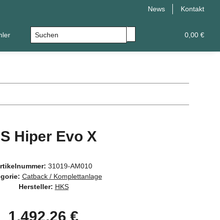
News
Kontakt
hler
Leistungsupgrade
Universal
0,00 €
S Hiper Evo X
rtikelnummer:
31019-AM010
gorie:
Catback / Komplettanlage
Hersteller:
HKS
1.492,26 €