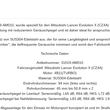
-AM010, wurde speziell für den Mitsubishi Lancer Evolution X (CZ4A
tung mit reduziertem Geräuschpegel und ist daher ideal für anspruchs
atz von SUS304-Edelstahl aus, der für seine Langlebigkeit und anspre
hamber", die tieffrequente Geräusche minimiert und somit den Fahrkomfo
Technische Daten:
Artikelnummer: 31019-AM010
Fahrzeugmodell: Mitsubishi Lancer Evolution X (CZ4A)
Motor: 4B11(TURBO)
Material: SUS304-Edelstahl
Endrohrdurchmesser: 94 mm (links und rechts)
Rohrdurchmesser: 65 mm bis 50,8 mm x 2
eräuschpegel im Leerlauf: Serienmäßig: L65 dB, R64 dB; HKS: L72 dB
chpegel bei Nahfeldmessung: Serienmäßig: L83 dB, R84 dB; HKS: L9
 Abgasanlage für den Einsatz im Motorsport konzipiert ist und im Straß