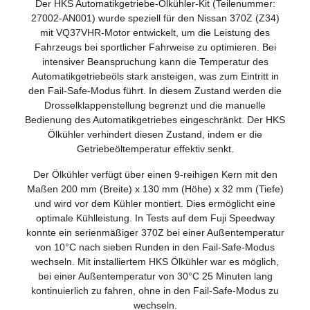
Der HKS Automatikgetriebe-Ölkühler-Kit (Teilenummer:
27002-AN001) wurde speziell für den Nissan 370Z (Z34)
mit VQ37VHR-Motor entwickelt, um die Leistung des
Fahrzeugs bei sportlicher Fahrweise zu optimieren. Bei
intensiver Beanspruchung kann die Temperatur des
Automatikgetriebeöls stark ansteigen, was zum Eintritt in
den Fail-Safe-Modus führt. In diesem Zustand werden die
Drosselklappenstellung begrenzt und die manuelle
Bedienung des Automatikgetriebes eingeschränkt. Der HKS
Ölkühler verhindert diesen Zustand, indem er die
Getriebeöltemperatur effektiv senkt.
Der Ölkühler verfügt über einen 9-reihigen Kern mit den
Maßen 200 mm (Breite) x 130 mm (Höhe) x 32 mm (Tiefe)
und wird vor dem Kühler montiert. Dies ermöglicht eine
optimale Kühlleistung. In Tests auf dem Fuji Speedway
konnte ein serienmäßiger 370Z bei einer Außentemperatur
von 10°C nach sieben Runden in den Fail-Safe-Modus
wechseln. Mit installiertem HKS Ölkühler war es möglich,
bei einer Außentemperatur von 30°C 25 Minuten lang
kontinuierlich zu fahren, ohne in den Fail-Safe-Modus zu
wechseln.